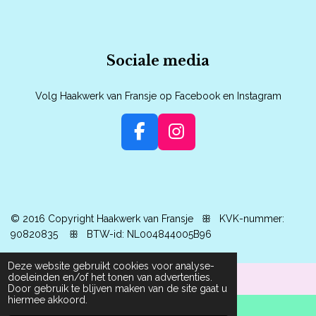
Sociale media
Volg Haakwerk van Fransje op Facebook en Instagram
F
I
a
n
c
s
e
t
b
a
© 2016 Copyright Haakwerk van Fransje ꕥ
KVK-nummer:
o
g
90820835
ꕥ BTW-id: NL004844005B96
o
r
k
a
Deze website gebruikt cookies voor analyse-
doeleinden en/of het tonen van advertenties.
m
Door gebruik te blijven maken van de site gaat u
hiermee akkoord.