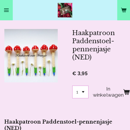
Ga
direct
naar
de
hoofdinhoud
Haakpatroon
Paddenstoel-
pennenjasje
(NED)
€ 3,95
In
winkelwagen
Haakpatroon
Paddenstoel-pennenjasje
(NED)