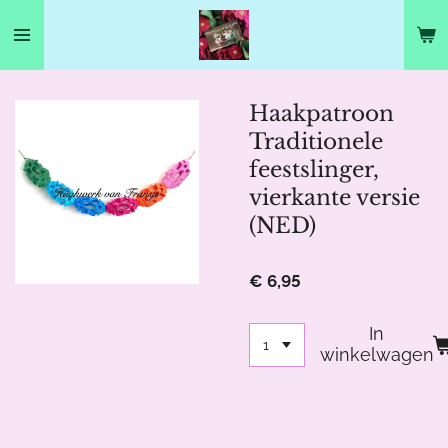
Ga
direct
naar
de
hoofdinhoud
Haakpatroon
Traditionele
feestslinger,
vierkante versie
(NED)
€ 6,95
In
winkelwagen